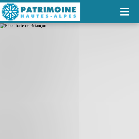
ACCUEIL
CARTE
NOS PARCOURS
PATRIMOINE
RANDONNÉES
ORGANISER SON SÉJOUR
RECHERCHER
FR