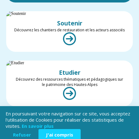
Soutenir
Découvrez les chantiers de restauration et les acteurs associés
Etudier
Découvrez des ressources thématiques et pédagogiques sur
le patrimoine des Hautes-Alpes
En poursuivant votre navigation sur ce site, vous acceptez
l'utilisation de Cookies pour réaliser des statistiques de
visites.
En savoir plus
Valoriser
Restez informé des projets et des actualités du patrimoine des
Refuser
J'ai compris