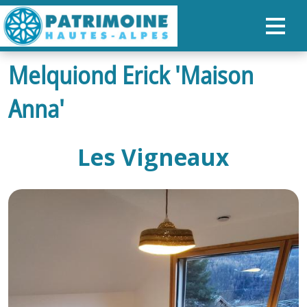
Melquiond Erick 'Maison
ACCUEIL
Anna'
CARTE
NOS PARCOURS
Les Vigneaux
PATRIMOINE
RANDONNÉES
ORGANISER SON SÉJOUR
RECHERCHER
FR