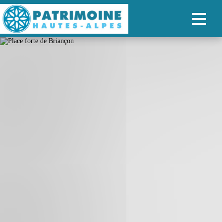
ACCUEIL
CARTE
NOS PARCOURS
PATRIMOINE
RANDONNÉES
ORGANISER SON SÉJOUR
RECHERCHER
FR