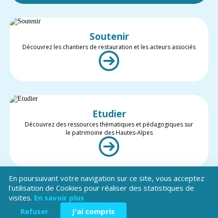
Soutenir
Découvrez les chantiers de restauration et les acteurs associés
Etudier
Découvrez des ressources thématiques et pédagogiques sur
le patrimoine des Hautes-Alpes
En poursuivant votre navigation sur ce site, vous acceptez
l'utilisation de Cookies pour réaliser des statistiques de
visites.
En savoir plus
Valoriser
Restez informé des projets et des actualités du patrimoine des
Refuser
J'ai compris