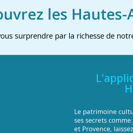
uvrez les Hautes-
vous surprendre par la richesse de notre
L'appli
H
Le patrimoine cult
ses secrets comme 
et Provence, laisse