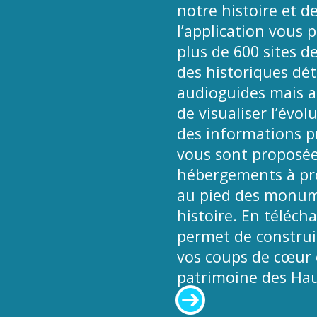
notre histoire et de
l’application vous 
plus de 600 sites d
des historiques déta
audioguides mais a
de visualiser l’évol
des informations pr
vous sont proposées
hébergements à pro
au pied des monume
histoire. En téléch
permet de construir
vos coups de cœur e
patrimoine des Hau