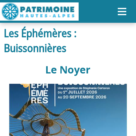
Les Éphémères :
ACCUEIL
Buissonnières
CARTE
NOS PARCOURS
Le Noyer
PATRIMOINE
RANDONNÉES
ORGANISER SON SÉJOUR
RECHERCHER
FR