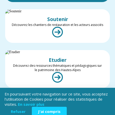
Soutenir
Découvrez les chantiers de restauration et les acteurs associés
Etudier
Découvrez des ressources thématiques et pédagogiques sur
le patrimoine des Hautes-Alpes
En poursuivant votre navigation sur ce site, vous acceptez
l'utilisation de Cookies pour réaliser des statistiques de
visites.
En savoir plus
Valoriser
Restez informé des projets et des actualités du patrimoine des
Refuser
J'ai compris