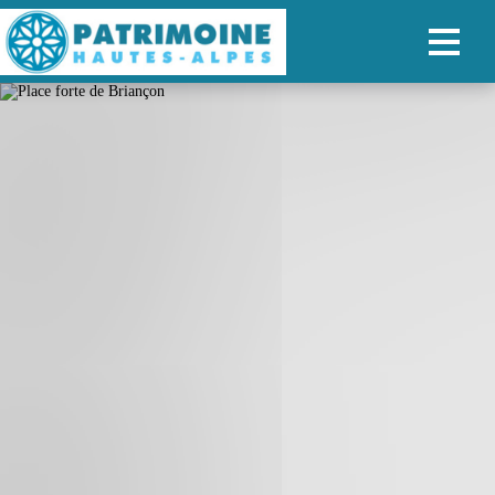
ACCUEIL
CARTE
NOS PARCOURS
PATRIMOINE
RANDONNÉES
ORGANISER SON SÉJOUR
RECHERCHER
FR