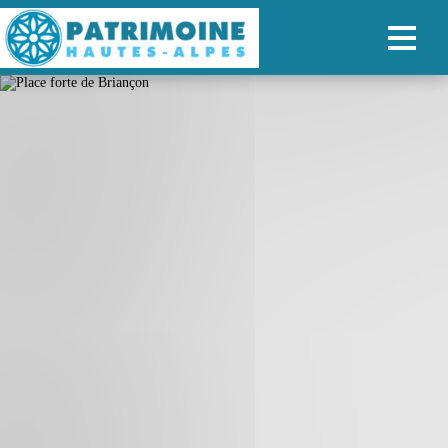
ACCUEIL
CARTE
NOS PARCOURS
PATRIMOINE
RANDONNÉES
ORGANISER SON SÉJOUR
RECHERCHER
FR