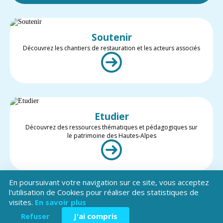
Soutenir
Découvrez les chantiers de restauration et les acteurs associés
Etudier
Découvrez des ressources thématiques et pédagogiques sur
le patrimoine des Hautes-Alpes
En poursuivant votre navigation sur ce site, vous acceptez
l'utilisation de Cookies pour réaliser des statistiques de
visites.
En savoir plus
Valoriser
Restez informé des projets et des actualités du patrimoine des
Refuser
J'ai compris