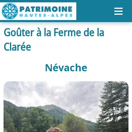
Goûter à la Ferme de la
ACCUEIL
Clarée
CARTE
NOS PARCOURS
Névache
PATRIMOINE
RANDONNÉES
ORGANISER SON SÉJOUR
RECHERCHER
FR