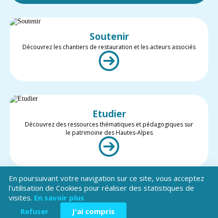
Soutenir
Découvrez les chantiers de restauration et les acteurs associés
Etudier
Découvrez des ressources thématiques et pédagogiques sur
le patrimoine des Hautes-Alpes
En poursuivant votre navigation sur ce site, vous acceptez
l'utilisation de Cookies pour réaliser des statistiques de
visites.
En savoir plus
Valoriser
Restez informé des projets et des actualités du patrimoine des
Refuser
J'ai compris