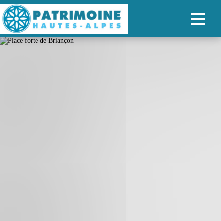
ACCUEIL
CARTE
NOS PARCOURS
PATRIMOINE
RANDONNÉES
ORGANISER SON SÉJOUR
RECHERCHER
FR