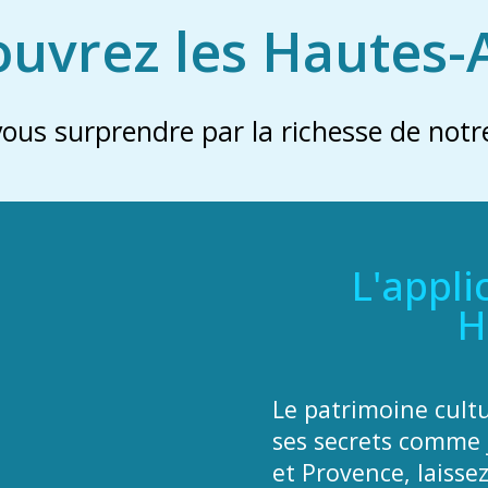
uvrez les Hautes-
vous surprendre par la richesse de notre
L'appli
H
Le patrimoine cult
ses secrets comme 
et Provence, laisse