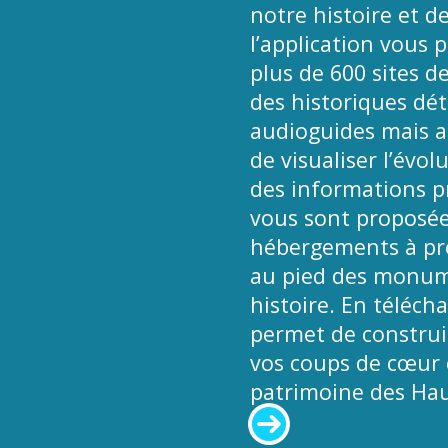
notre histoire et de
l’application vous 
plus de 600 sites d
des historiques déta
audioguides mais a
de visualiser l’évol
des informations pr
vous sont proposées
hébergements à pro
au pied des monume
histoire. En téléch
permet de construir
vos coups de cœur e
patrimoine des Hau