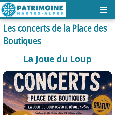
Les concerts de la Place des
ACCUEIL
Boutiques
CARTE
NOS PARCOURS
La Joue du Loup
PATRIMOINE
RANDONNÉES
ORGANISER SON SÉJOUR
RECHERCHER
FR