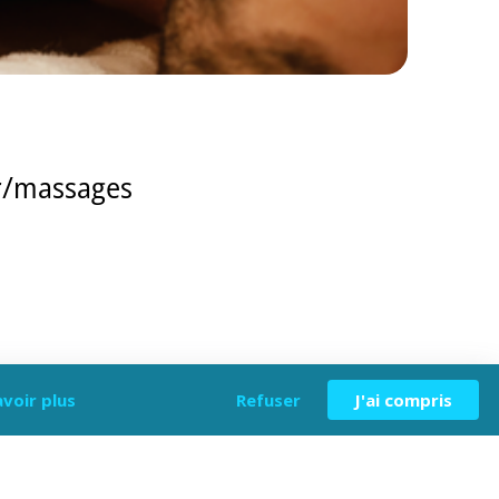
fr/massages
avoir plus
Refuser
J'ai compris