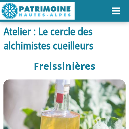
Atelier : Le cercle des
ACCUEIL
alchimistes cueilleurs
CARTE
NOS PARCOURS
Freissinières
PATRIMOINE
RANDONNÉES
ORGANISER SON SÉJOUR
RECHERCHER
FR