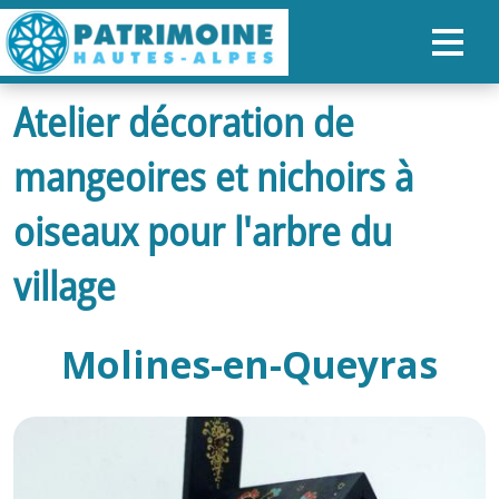
Atelier décoration de
ACCUEIL
mangeoires et nichoirs à
CARTE
NOS PARCOURS
oiseaux pour l'arbre du
PATRIMOINE
village
RANDONNÉES
Molines-en-Queyras
ORGANISER SON SÉJOUR
RECHERCHER
FR