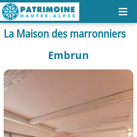
La Maison des marronniers
ACCUEIL
CARTE
Embrun
NOS PARCOURS
PATRIMOINE
RANDONNÉES
ORGANISER SON SÉJOUR
RECHERCHER
FR