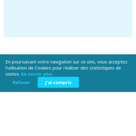
En poursuivant votre navigation sur ce site, vous acceptez
l'utilisation de Cookies pour réaliser des statistiques de
visites.
En savoir plus
Téléchargez l'application
Refuser
J'ai compris
Patrimoine Hautes-Alpes !