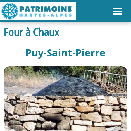
Four à Chaux
ACCUEIL
CARTE
Puy-Saint-Pierre
NOS PARCOURS
PATRIMOINE
RANDONNÉES
ORGANISER SON SÉJOUR
RECHERCHER
FR