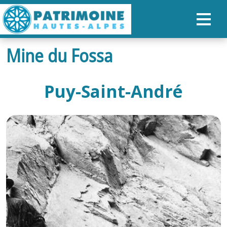
Mine du Fossa
ACCUEIL
CARTE
Puy-Saint-André
NOS PARCOURS
PATRIMOINE
RANDONNÉES
ORGANISER SON SÉJOUR
RECHERCHER
FR