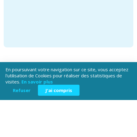
En poursuivant votre navigation sur ce site, vous acceptez
l'utilisation de Cookies pour réaliser des statistiques de
visites.
En savoir plus
Téléchargez l'application
Refuser
J'ai compris
Patrimoine Hautes-Alpes !