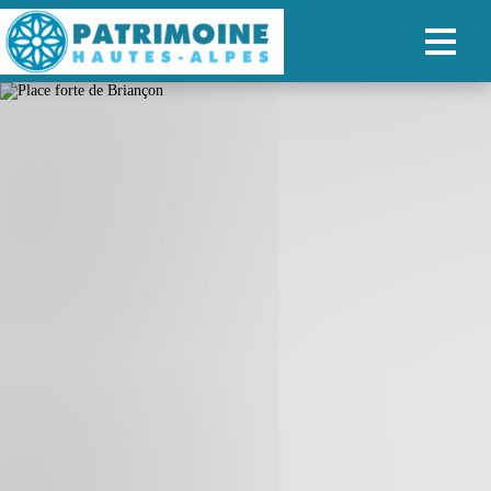
ACCUEIL
CARTE
NOS PARCOURS
PATRIMOINE
RANDONNÉES
ORGANISER SON SÉJOUR
RECHERCHER
FR