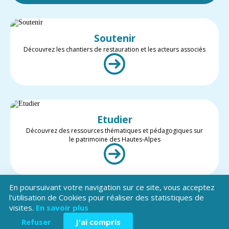
Soutenir
Découvrez les chantiers de restauration et les acteurs associés
Etudier
Découvrez des ressources thématiques et pédagogiques sur
le patrimoine des Hautes-Alpes
En poursuivant votre navigation sur ce site, vous acceptez
l'utilisation de Cookies pour réaliser des statistiques de
visites.
En savoir plus
Valoriser
Restez informé des projets et des actualités du patrimoine des
Refuser
J'ai compris