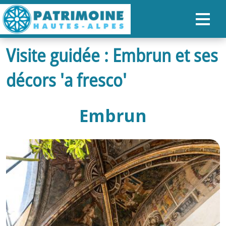
Visite guidée : Embrun et ses
ACCUEIL
décors 'a fresco'
CARTE
NOS PARCOURS
Embrun
PATRIMOINE
RANDONNÉES
ORGANISER SON SÉJOUR
RECHERCHER
FR