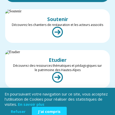
Soutenir
Découvrez les chantiers de restauration et les acteurs associés
Etudier
Découvrez des ressources thématiques et pédagogiques sur
le patrimoine des Hautes-Alpes
En poursuivant votre navigation sur ce site, vous acceptez
l'utilisation de Cookies pour réaliser des statistiques de
visites.
En savoir plus
Valoriser
Restez informé des projets et des actualités du patrimoine des
Refuser
J'ai compris