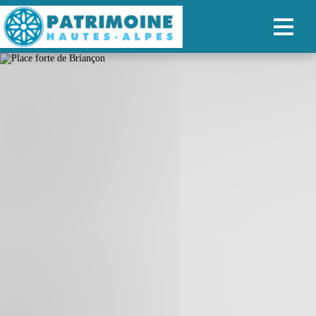
ACCUEIL
CARTE
NOS PARCOURS
PATRIMOINE
RANDONNÉES
ORGANISER SON SÉJOUR
RECHERCHER
FR