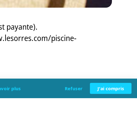
est payante).
ww.lesorres.com/piscine-
avoir plus
Refuser
J'ai compris