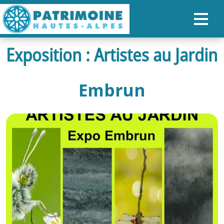
Exposition : Artistes au Jardin
ACCUEIL
CARTE
Embrun
NOS PARCOURS
PATRIMOINE
RANDONNÉES
ORGANISER SON SÉJOUR
RECHERCHER
FR