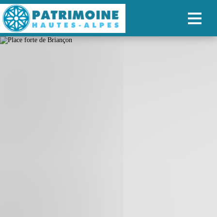
ACCUEIL
CARTE
NOS PARCOURS
PATRIMOINE
RANDONNÉES
ORGANISER SON SÉJOUR
RECHERCHER
FR