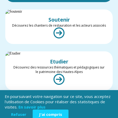
Soutenir
Découvrez les chantiers de restauration et les acteurs associés
Etudier
Découvrez des ressources thématiques et pédagogiques sur
le patrimoine des Hautes-Alpes
En poursuivant votre navigation sur ce site, vous acceptez
l'utilisation de Cookies pour réaliser des statistiques de
visites.
En savoir plus
Valoriser
Restez informé des projets et des actualités du patrimoine des
Refuser
J'ai compris