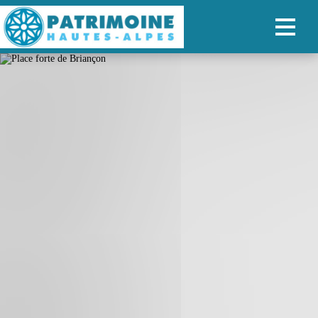
ACCUEIL
CARTE
NOS PARCOURS
PATRIMOINE
RANDONNÉES
ORGANISER SON SÉJOUR
RECHERCHER
FR