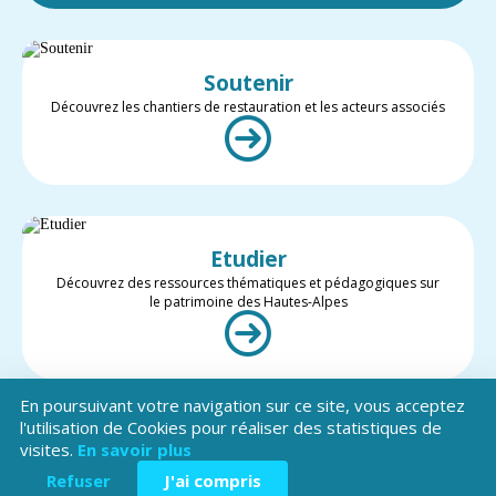
Soutenir
Découvrez les chantiers de restauration et les acteurs associés
Etudier
Découvrez des ressources thématiques et pédagogiques sur
le patrimoine des Hautes-Alpes
En poursuivant votre navigation sur ce site, vous acceptez
l'utilisation de Cookies pour réaliser des statistiques de
visites.
En savoir plus
Valoriser
Restez informé des projets et des actualités du patrimoine des
Refuser
J'ai compris