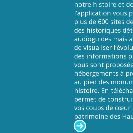
notre histoire et de
l’application vous 
plus de 600 sites d
des historiques déta
audioguides mais a
de visualiser l’évol
des informations pr
vous sont proposées
hébergements à pro
au pied des monume
histoire. En téléch
permet de construir
vos coups de cœur e
patrimoine des Hau