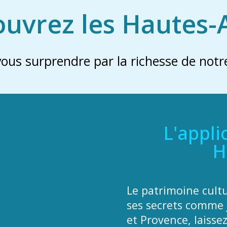
uvrez les Hautes-
vous surprendre par la richesse de notre
L'appli
H
Le patrimoine cult
ses secrets comme 
et Provence, laisse