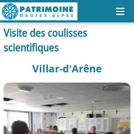
Visite des coulisses
ACCUEIL
scientifiques
CARTE
NOS PARCOURS
Villar-d'Arêne
PATRIMOINE
RANDONNÉES
ORGANISER SON SÉJOUR
RECHERCHER
FR