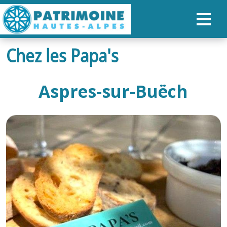
Chez les Papa's
ACCUEIL
CARTE
Aspres-sur-Buëch
NOS PARCOURS
PATRIMOINE
RANDONNÉES
ORGANISER SON SÉJOUR
RECHERCHER
FR