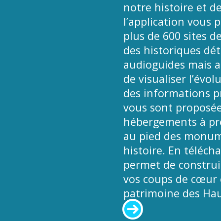
notre histoire et de
l’application vous 
plus de 600 sites d
des historiques déta
audioguides mais a
de visualiser l’évol
des informations pr
vous sont proposées
hébergements à pro
au pied des monume
histoire. En téléch
permet de construir
vos coups de cœur e
patrimoine des Hau