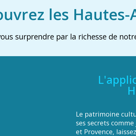
uvrez les Hautes-
vous surprendre par la richesse de notre
L'appli
H
Le patrimoine cult
ses secrets comme 
et Provence, laisse