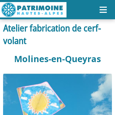
Atelier fabrication de cerf-
ACCUEIL
volant
CARTE
NOS PARCOURS
Molines-en-Queyras
PATRIMOINE
RANDONNÉES
ORGANISER SON SÉJOUR
RECHERCHER
FR