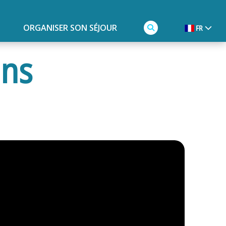
ORGANISER SON SÉJOUR
FR
ins