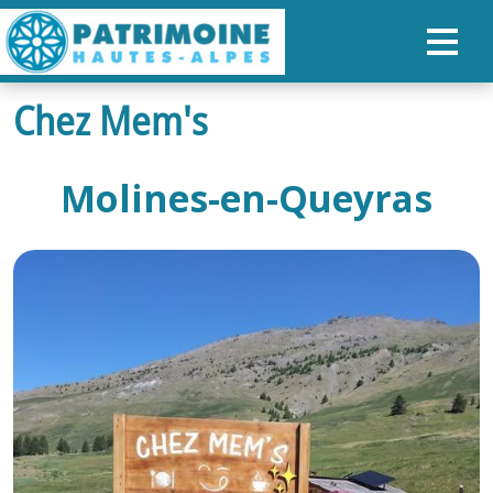
Chez Mem's
ACCUEIL
CARTE
Molines-en-Queyras
NOS PARCOURS
PATRIMOINE
RANDONNÉES
ORGANISER SON SÉJOUR
RECHERCHER
FR