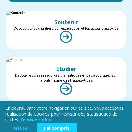
Soutenir
Découvrez les chantiers de restauration et les acteurs associés
Etudier
Découvrez des ressources thématiques et pédagogiques sur
le patrimoine des Hautes-Alpes
En poursuivant votre navigation sur ce site, vous acceptez
l'utilisation de Cookies pour réaliser des statistiques de
visites.
En savoir plus
Valoriser
Restez informé des projets et des actualités du patrimoine des
Refuser
J'ai compris