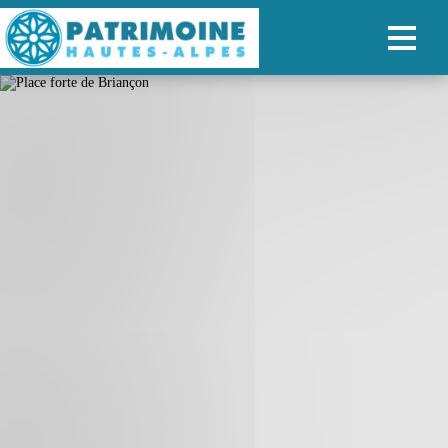
ACCUEIL
CARTE
NOS PARCOURS
PATRIMOINE
RANDONNÉES
ORGANISER SON SÉJOUR
RECHERCHER
FR