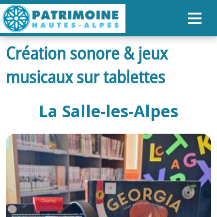
Création sonore & jeux
ACCUEIL
musicaux sur tablettes
CARTE
NOS PARCOURS
La Salle-les-Alpes
PATRIMOINE
RANDONNÉES
ORGANISER SON SÉJOUR
RECHERCHER
FR