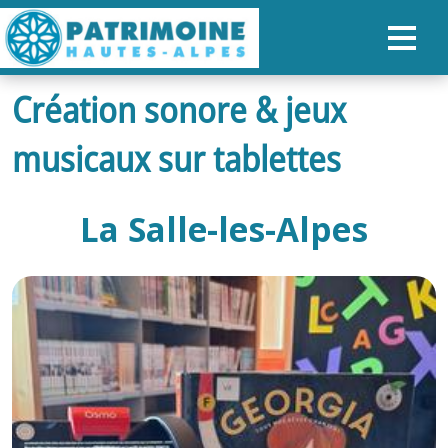
Création sonore & jeux
ACCUEIL
musicaux sur tablettes
CARTE
NOS PARCOURS
La Salle-les-Alpes
PATRIMOINE
RANDONNÉES
ORGANISER SON SÉJOUR
RECHERCHER
FR