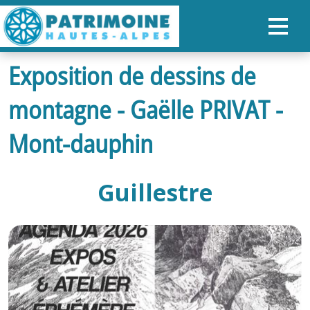
Exposition de dessins de
ACCUEIL
montagne - Gaëlle PRIVAT -
CARTE
NOS PARCOURS
Mont-dauphin
PATRIMOINE
Guillestre
RANDONNÉES
ORGANISER SON SÉJOUR
RECHERCHER
FR