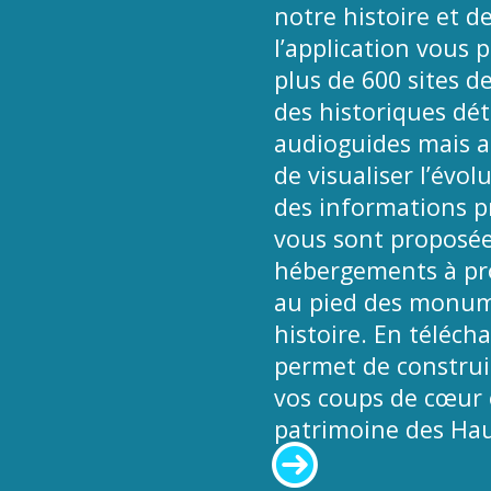
notre histoire et de
l’application vous 
plus de 600 sites d
des historiques déta
audioguides mais a
de visualiser l’évol
des informations pr
vous sont proposées
hébergements à pro
au pied des monume
histoire. En téléch
permet de construir
vos coups de cœur e
patrimoine des Hau