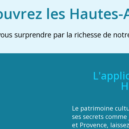
uvrez les Hautes-
vous surprendre par la richesse de notre
L'appli
H
Le patrimoine cult
ses secrets comme 
et Provence, laisse