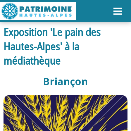
Exposition 'Le pain des
ACCUEIL
Hautes-Alpes' à la
CARTE
NOS PARCOURS
médiathèque
PATRIMOINE
Briançon
RANDONNÉES
ORGANISER SON SÉJOUR
RECHERCHER
FR