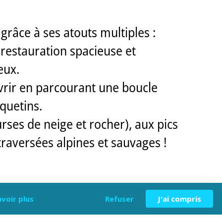
râce à ses atouts multiples :
 restauration spacieuse et
eux.
uvrir en parcourant une boucle
quetins.
urses de neige et rocher), aux pics
traversées alpines et sauvages !
avoir plus
Refuser
J'ai compris