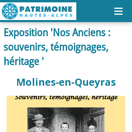
Exposition 'Nos Anciens :
ACCUEIL
souvenirs, témoignages,
CARTE
NOS PARCOURS
héritage '
PATRIMOINE
Molines-en-Queyras
RANDONNÉES
ORGANISER SON SÉJOUR
RECHERCHER
FR