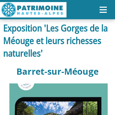
Exposition 'Les Gorges de la
ACCUEIL
Méouge et leurs richesses
CARTE
NOS PARCOURS
naturelles'
PATRIMOINE
Barret-sur-Méouge
RANDONNÉES
ORGANISER SON SÉJOUR
RECHERCHER
FR