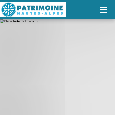
ACCUEIL
CARTE
NOS PARCOURS
PATRIMOINE
RANDONNÉES
ORGANISER SON SÉJOUR
RECHERCHER
FR