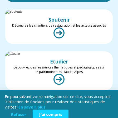
Soutenir
Découvrez les chantiers de restauration et les acteurs associés
Etudier
Découvrez des ressources thématiques et pédagogiques sur
le patrimoine des Hautes-Alpes
En poursuivant votre navigation sur ce site, vous acceptez
l'utilisation de Cookies pour réaliser des statistiques de
visites.
En savoir plus
Valoriser
Restez informé des projets et des actualités du patrimoine des
Refuser
J'ai compris