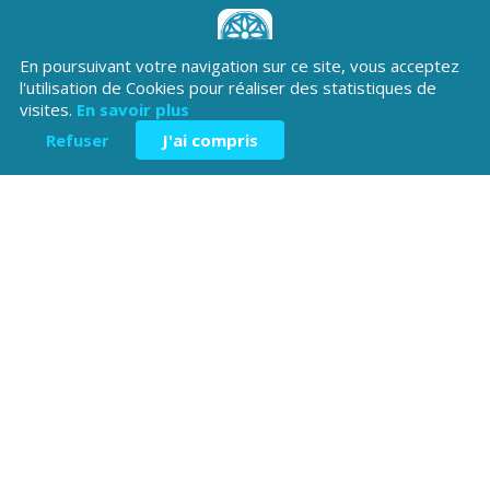
En poursuivant votre navigation sur ce site, vous acceptez
Téléchargez l'application
l'utilisation de Cookies pour réaliser des statistiques de
Patrimoine Hautes-Alpes !
visites.
En savoir plus
Refuser
J'ai compris
Hôtel du Département
Place Saint ARnoux
05000 Gap
04 92 40
Contactez-
Mentions légales
nous
38 00