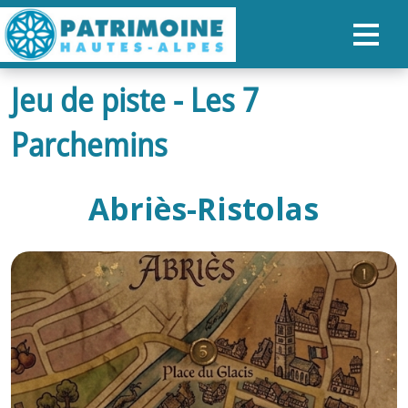
Jeu de piste - Les 7
ACCUEIL
Parchemins
CARTE
NOS PARCOURS
Abriès-Ristolas
PATRIMOINE
RANDONNÉES
ORGANISER SON SÉJOUR
RECHERCHER
FR