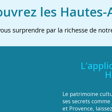
uvrez les Hautes-
vous surprendre par la richesse de notre
L'appli
H
Le patrimoine cult
ses secrets comme 
et Provence, laisse