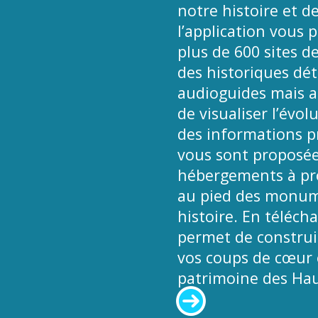
notre histoire et de
l’application vous 
plus de 600 sites d
des historiques déta
audioguides mais a
de visualiser l’évol
des informations pr
vous sont proposées
hébergements à pro
au pied des monume
histoire. En téléch
permet de construir
vos coups de cœur e
patrimoine des Hau