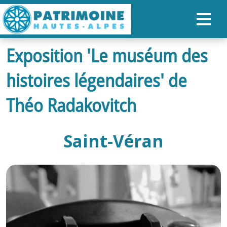
Exposition 'Le muséum des
ACCUEIL
histoires légendaires' de
CARTE
NOS PARCOURS
Théo Radakovitch
PATRIMOINE
Saint-Véran
RANDONNÉES
ORGANISER SON SÉJOUR
RECHERCHER
FR