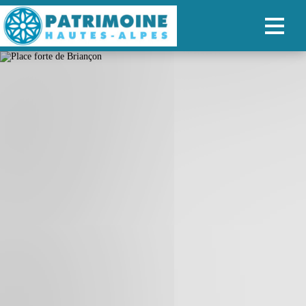
ACCUEIL
CARTE
NOS PARCOURS
PATRIMOINE
RANDONNÉES
ORGANISER SON SÉJOUR
RECHERCHER
FR