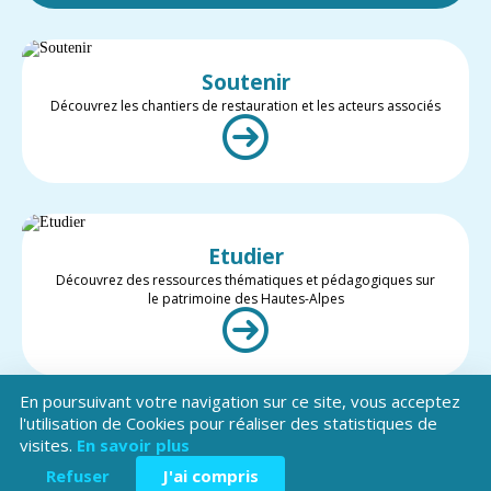
Soutenir
Découvrez les chantiers de restauration et les acteurs associés
Etudier
Découvrez des ressources thématiques et pédagogiques sur
le patrimoine des Hautes-Alpes
En poursuivant votre navigation sur ce site, vous acceptez
l'utilisation de Cookies pour réaliser des statistiques de
visites.
En savoir plus
Valoriser
Restez informé des projets et des actualités du patrimoine des
Refuser
J'ai compris