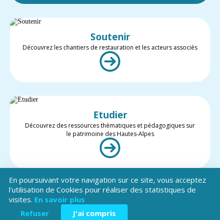
Soutenir
Découvrez les chantiers de restauration et les acteurs associés
Etudier
Découvrez des ressources thématiques et pédagogiques sur
le patrimoine des Hautes-Alpes
En poursuivant votre navigation sur ce site, vous acceptez
l'utilisation de Cookies pour réaliser des statistiques de
visites.
En savoir plus
Valoriser
Restez informé des projets et des actualités du patrimoine des
Refuser
J'ai compris