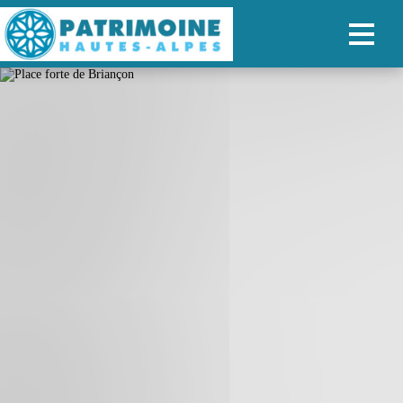
ACCUEIL
CARTE
NOS PARCOURS
PATRIMOINE
RANDONNÉES
ORGANISER SON SÉJOUR
RECHERCHER
FR