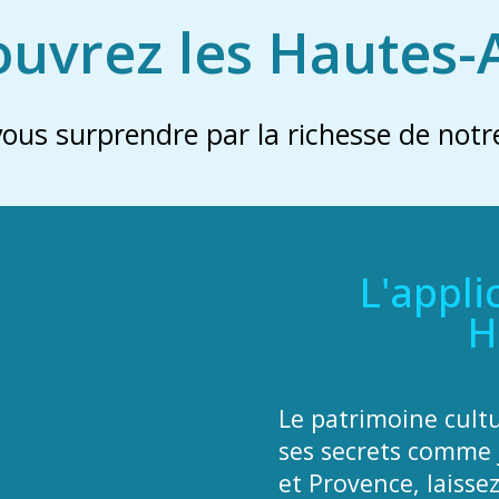
uvrez les Hautes-
vous surprendre par la richesse de notre
L'appli
H
Le patrimoine cult
ses secrets comme 
et Provence, laisse