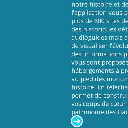
notre histoire et de
l’application vous 
plus de 600 sites d
des historiques déta
audioguides mais a
de visualiser l’évol
des informations pr
vous sont proposées
hébergements à pro
au pied des monume
histoire. En téléch
permet de construir
vos coups de cœur e
patrimoine des Hau