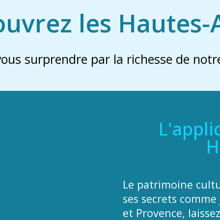
uvrez les Hautes-
vous surprendre par la richesse de notre
L'appli
H
Le patrimoine cult
ses secrets comme 
et Provence, laisse