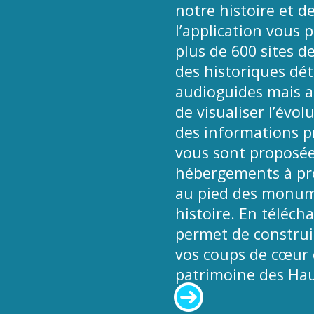
notre histoire et de
l’application vous 
plus de 600 sites d
des historiques déta
audioguides mais a
de visualiser l’évol
des informations pr
vous sont proposées
hébergements à pro
au pied des monume
histoire. En téléch
permet de construir
vos coups de cœur e
patrimoine des Hau