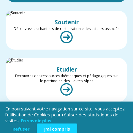
Soutenir
Découvrez les chantiers de restauration et les acteurs associés
Etudier
Découvrez des ressources thématiques et pédagogiques sur
le patrimoine des Hautes-Alpes
En poursuivant votre navigation sur ce site, vous acceptez
l'utilisation de Cookies pour réaliser des statistiques de
visites.
En savoir plus
Valoriser
Restez informé des projets et des actualités du patrimoine des
Refuser
J'ai compris