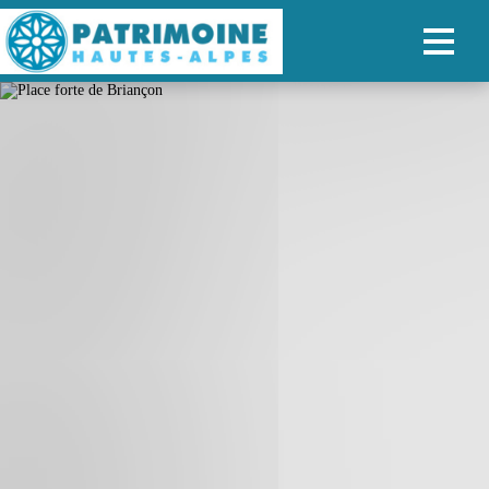
ACCUEIL
CARTE
NOS PARCOURS
PATRIMOINE
RANDONNÉES
ORGANISER SON SÉJOUR
RECHERCHER
FR